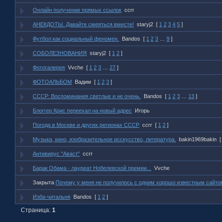
Онлайн получение прямых ссылок
ccrr
АНЕКДОТЫ. Давайте смеяться вместе!
staryj2
[
1
2
3
4
5
]
Футбол как социальный феномен.
Bandos
[
1
2
3
…
9
]
СОБОЛЕЗНОВАНИЯ
staryj2
[
1
2
]
Фотогалерея
Vvche
[
1
2
3
…
27
]
ФОТОАЛЬБОМ
Вадим
[
1
2
3
]
СССР: Воспоминания светлые и не очень.
Bandos
[
1
2
3
…
13
]
Блоггер Крис переехал на новый адрес
Игорь
Погода в Москве и других регионах СССР
ccrr
[
1
2
]
Музыка, кино, изобразительное исскусство, литература.
bakin1969bakin
[
Антивирус "Аваст"
ccrr
Барак Обама - лауреат Нобелевской премии...
Vvche
Закрыта
Почему у меня не получилось с одним хорошо известным сайто
Изба-читальня
Bandos
[
1
2
]
Страница:
1