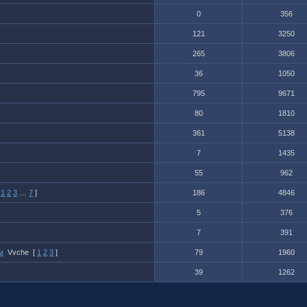
0
356
121
3250
265
3806
36
1050
795
9671
80
1810
361
5138
7
1435
55
962
1
2
3
…
7
]
186
4846
5
376
7
391
м
Vvche
[
1
2
3
]
79
1960
39
1262