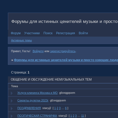
Форумы для истинных ценителей музыки и прост
Форум
Участники
Поиск
Регистрация
Войти
Активные темы
Привет, Гость!
Войдите
или
зарегистрируйтесь
.
»
Форумы для истинных ценителей музыки и просто хороших люд
Страница:
1
ОБЩЕНИЕ И ОБСУЖДЕНИЕ НЕМУЗЫКАЛЬНЫХ ТЕМ
Тема
Услуги клининга Москва и МО
gfzeqgqsem
Секреты рулетки 2023г
gfzeqgqsem
ПОЗДРАВЛЕНИЯ
staryj2
[
1
2
3
…
6
]
ПОЭТИЧЕСКАЯ СТРАНИЧКА
staryj2
[
1
2
3
…
11
]